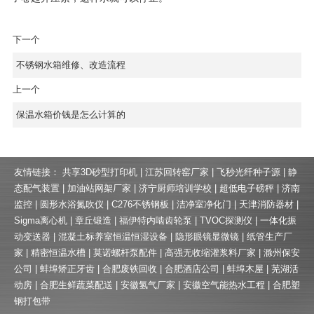
下一个
不锈钢水箱维修、改造流程
上一个
保温水箱价钱是怎么计算的
友情链接：
共享3D砂型打印机
|
江苏回转窑厂家
|
飞秒光纤种子源
|
静
态配气装置
|
加油站网架厂家
|
济宁厨师培训学校
|
超低电子磅秤
|
济南
监控
|
圆形水浴氮吹仪
|
C276不锈钢板
|
洁净室净化门
|
天津消防器材
|
Sigma离心机
|
章丘锻造
|
福伊特内啮齿轮泵
|
TVOC探测仪
|
一体化振
动变送器
|
混凝土标养室恒温恒湿设备
|
隐形眼镜显微镜
|
纸管生产厂
家
|
精密恒温水槽
|
莫诺螺杆泵配件
|
高强无收缩灌浆料厂家
|
滁州保安
公司
|
蚌埠矫正牙齿
|
合肥废铁回收
|
合肥酒店公司
|
蚌埠木屋
|
芜湖活
动房
|
合肥生鲜蔬菜配送
|
安徽氢气厂家
|
安徽空气能热水工程
|
合肥塑
钢打包带