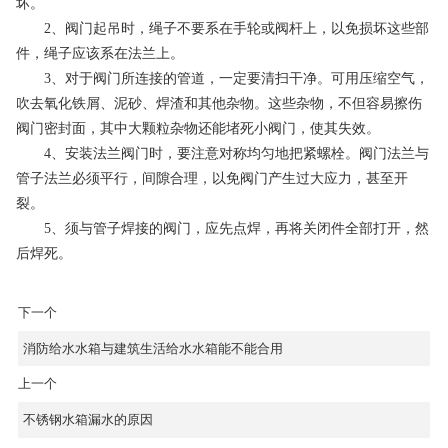
坏。
2、阀门起吊时，绳子不要系在手轮或阀杆上，以免损坏这些部
件，绳子应该系在法兰上。
3、对于阀门所连接的管道，一定要清扫干净。可用压缩空气，
吹去氧化铁屑、泥砂、焊渣和其他杂物。这些杂物，不但容易擦伤
阀门密封面，其中大颗粒杂物还能堵死小阀门，使其失效。
4、安装法兰阀门时，要注意对称均匀地把紧螺栓。阀门法兰与
管子法兰必须平行，间隙合理，以免阀门产生过大应力，甚至开
裂。
5、须与管子焊接的阀门，应先点焊，再将关闭件全部打开，然
后焊死。
下一个
消防给水水箱与建筑生活给水水箱能不能合用
上一个
不锈钢水箱漏水的原因