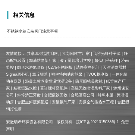
相关信息
不锈钢水箱安装阀门注意事项
友情链接：
共享3D砂型打印机
|
江苏回转窑厂家
|
飞秒光纤种子源
|
静
态配气装置
|
加油站网架厂家
|
济宁厨师培训学校
|
超低电子磅秤
|
济南
监控
|
圆形水浴氮吹仪
|
C276不锈钢板
|
洁净室净化门
|
天津消防器材
|
Sigma离心机
|
章丘锻造
|
福伊特内啮齿轮泵
|
TVOC探测仪
|
一体化振
动变送器
|
混凝土标养室恒温恒湿设备
|
隐形眼镜显微镜
|
纸管生产厂
家
|
精密恒温水槽
|
莫诺螺杆泵配件
|
高强无收缩灌浆料厂家
|
滁州保安
公司
|
蚌埠矫正牙齿
|
合肥废铁回收
|
合肥酒店公司
|
蚌埠木屋
|
芜湖活
动房
|
合肥生鲜蔬菜配送
|
安徽氢气厂家
|
安徽空气能热水工程
|
合肥塑
钢打包带
安徽瑞希环保设备有限公司 版权所有
皖ICP备2021015038号-1
免责
声明